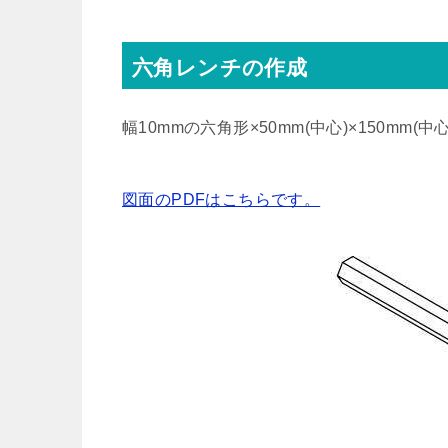
六角レンチの作成
幅10mmの六角形×50mm(中心)×150mm(
図面のPDFはこちらです。