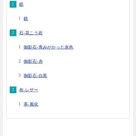
鏡
鏡
石-花こう岩
御影石-青みがかった灰色
御影石-赤
御影石-白黒
布-レザー
革-風化