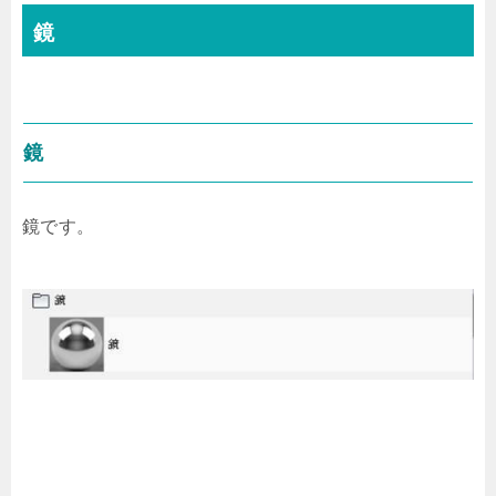
鏡
鏡
鏡です。